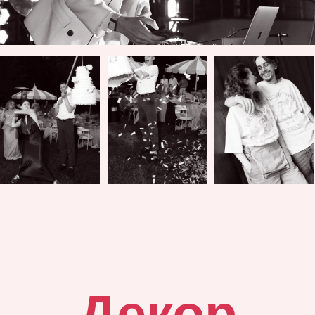
Настоящее dolce far
niente — искусство
быть, любить и
просто жить в
моменте.