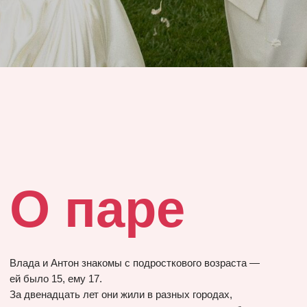
Влада и Антон знакомы с подросткового возраста —
ей было 15, ему 17.
За двенадцать лет они жили в разных городах,
переписывались, делились новостями и даже обсуждали
свидания — порой те, что Влада помогала организовать
самому Антону.
Всё перевернуло путешествие на Бали: шум дороги, байк,
тёплый ветер и внезапное чувство, которое нельзя
перепутать.
Через год Антон сделал предложение на рассвете
в Каппадокии — под небом, наполненным воздушными
шарами.
Их свадьба стала продолжением этой истории — лёгкой,
искренней и такой же естественной, как их путь друг
к другу.