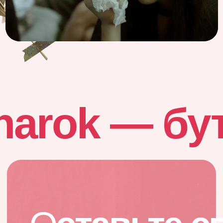
вопросы?
Свяжитесь с нами любым удобным
для вас способом, позвонив нам или
написав в мессенджер :)
*
*запрещен на территории РФ