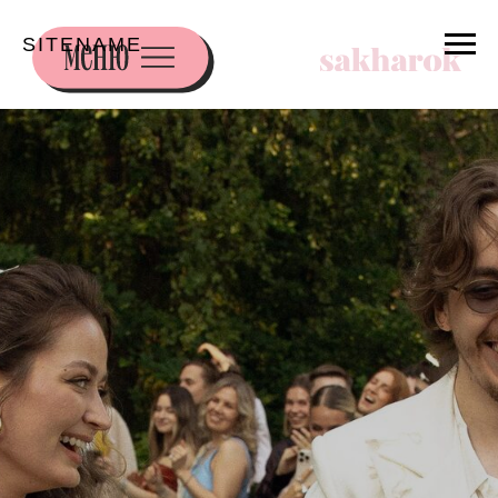
SITENAME
Dolce far
niente