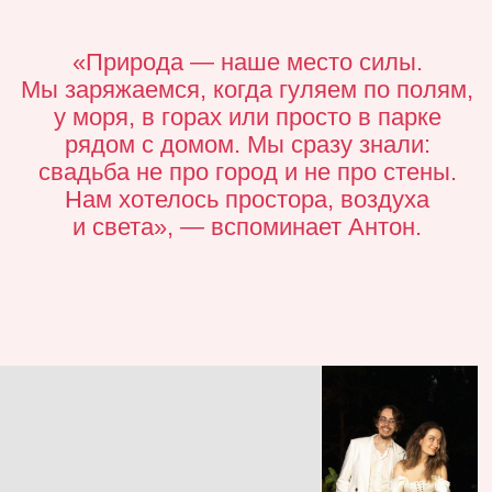
Декор
Под бело-жёлтыми зонтами, словно сошедшими
с ретро-открытки, стояли круглые столы, накрытые
лимонными скатертями с ручной росписью —
иллюстратор изобразила солнечные итальянские
мотивы, оставив на ткани следы лёгких мазков.
На столах — объёмные композиции в сливочных,
лимонных и розовых тонах, будто собранные утром
на тосканском рынке. А у каждого гостя — бубен
с именем: тёплый, звенящий сувенир, ставший
символом дня, где нет правил и нет спешки — только
радость, ветер и смех. Зона церемонии утопала
в зелени и цветах — живых, фактурных, как будто
выросших сами по себе. Отдельная деталь — сетап