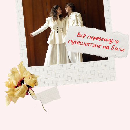
и сейчас». Для этого дня идеально подошёл бутик-
отель «Родники»: уединённый, окружённый природой.
Торжество устроили прямо на зелёной лужайке: ветер
шевелил скатерти, солнце играло на бокалах, а где-то
на фоне пели птицы, будто подыгрывали влюблённым.
«Природа — наше место силы.
Мы заряжаемся, когда гуляем по полям,
у моря, в горах или просто в парке
рядом с домом. Мы сразу знали:
свадьба не про город и не про стены.
Нам хотелось простора, воздуха
и света», — вспоминает Антон.