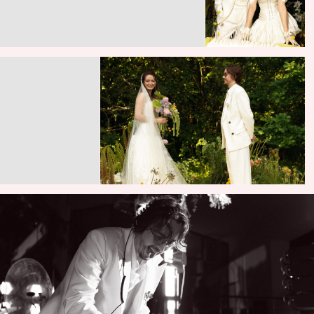
из пасты: гнёзда тальятелле, крошечные макароны
и жёлтые шары краспедии переплетались в лёгкую игру
форм и фактур. Этот штрих стал финальной нотой
декора — солнечной, ироничной и до невозможности
тёплой.